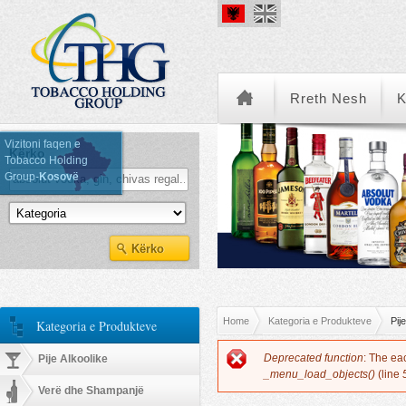
Rreth Nesh
K
Vizitoni faqen e
Kërko
Tobacco Holding
Group-
Kosovë
Kategoria e Produkteve
You are here
Home
Kategoria e Produkteve
Pije
Kategoria e Produkteve
Error message
Deprecated function
: The ea
Pije Alkoolike
_menu_load_objects()
(line
Verë dhe Shampanjë