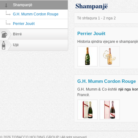
Shampanjë
Shampanjë
G.H. Mumm Cordon Rouge
Të shfaqura 1 - 2 nga 2
Perrier Jouët
Perrier Jouët
Birrë
Historia qindra vjeçare e shampanjës
Ujë
G.H. Mumm Cordon Rouge
G.H. Mumm & Co është
një nga k
Francë.
Secondary menu
© 2026 TOBACCO HOLDING GROUP | All right reserved