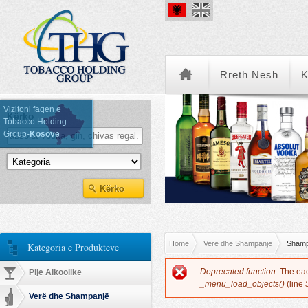
Rreth Nesh
K
Vizitoni faqen e
Kërko
Tobacco Holding
Group-
Kosovë
Kategoria e Produkteve
You are here
Home
Verë dhe Shampanjë
Shamp
Kategoria e Produkteve
Error message
Deprecated function
: The ea
Pije Alkoolike
_menu_load_objects()
(line
Verë dhe Shampanjë