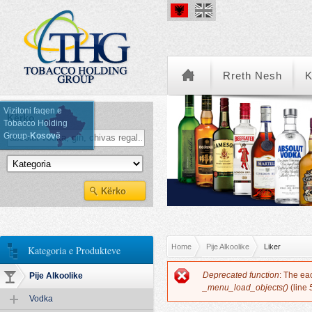
Rreth Nesh
K
Vizitoni faqen e
Kërko
Tobacco Holding
Group-
Kosovë
Kategoria e Produkteve
You are here
Home
Pije Alkoolike
Liker
Kategoria e Produkteve
Error message
Deprecated function
: The ea
Pije Alkoolike
_menu_load_objects()
(line
Vodka