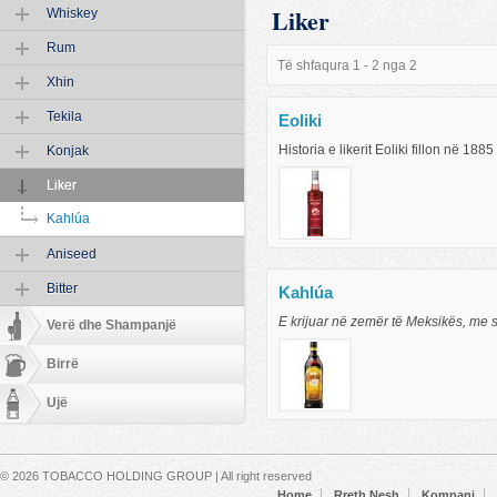
Liker
Whiskey
Rum
Të shfaqura 1 - 2 nga 2
Xhin
Tekila
Eoliki
Historia e likerit Eoliki fillon në 188
Konjak
Liker
Kahlúa
Aniseed
Bitter
Kahlúa
E krijuar në zemër të Meksikës, me sh
Verë dhe Shampanjë
Birrë
Ujë
Secondary menu
© 2026 TOBACCO HOLDING GROUP | All right reserved
Home
Rreth Nesh
Kompani