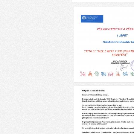
Emerald Center
Fri, 08/31/2018 - 17:23
Se shpejti ,nga shoqeria Natsky
sh.p.k, godine banimi dhe sherbimi
me arkitekture bashkekohore dhe
ekologjike.
Lexo më shumë