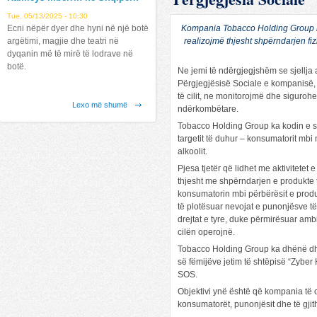
Tue, 05/13/2025 - 10:30
Kompania Tobacco Holding Group ka 
Ecni nëpër dyer dhe hyni në një botë
realizojmë thjesht shpërndarjen f
argëtimi, magjie dhe teatri në
dyqanin më të mirë të lodrave në
botë.
Ne jemi të ndërgjegjshëm se sjellja 
Përgjegjësisë Sociale e kompanisë, f
të cilit, ne monitorojmë dhe sigurohe
Lexo më shumë
ndërkombëtare.
Tobacco Holding Group ka kodin e saj
Latitude mbërrin në Shqipëri !
targetit të duhur – konsumatorit mbi
Fri, 07/12/2019 - 12:31
alkoolit.
Lexo më shumë
Pjesa tjetër që lidhet me aktivitete
thjesht me shpërndarjen e produkte t
konsumatorin mbi përbërësit e produ
të plotësuar nevojat e punonjësve t
drejtat e tyre, duke përmirësuar amb
cilën operojnë.
Tobacco Holding Group ka dhënë dhe 
së fëmijëve jetim të shtëpisë “Zyber H
Mundesi Punesimi !
SOS.
Fri, 12/21/2018 - 11:05
Objektivi ynë është që kompania të 
Mundësi Punësimi:
konsumatorët, punonjësit dhe të gjith
Lexo më shumë