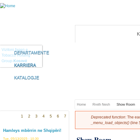
Rreth Nesh
K
Vizitoni faqen e
DEPARTAMENTE
Tobacco Holding
Group-
Kosovë
KARRIERA
KARRIERA
KATALOGJE
You are here
Home
Rreth Nesh
Show Room
Error message
1
2
3
4
5
6
7
Deprecated function
: The ea
_menu_load_objects()
(line
Hamleys mbërrin ne Shqipëri!
Show Room
Tue, 05/13/2025 - 10:30