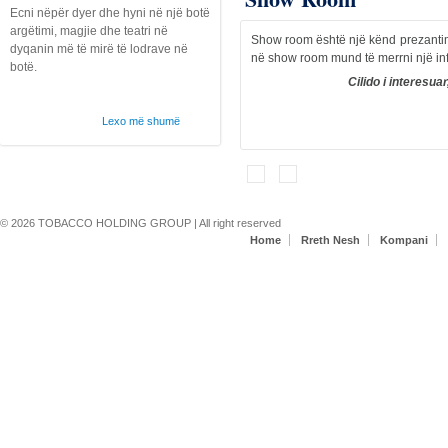
Ecni nëpër dyer dhe hyni në një botë
argëtimi, magjie dhe teatri në
Show room është një kënd prezantimi
dyqanin më të mirë të lodrave në
në show room mund të merrni një infor
botë.
Cilido i interesua
Lexo më shumë
Latitude mbërrin në Shqipëri !
Fri, 07/12/2019 - 12:31
Lexo më shumë
Secondary menu
© 2026 TOBACCO HOLDING GROUP | All right reserved
Home
Rreth Nesh
Kompani
Mundesi Punesimi !
Fri, 12/21/2018 - 11:05
Mundësi Punësimi:
Lexo më shumë