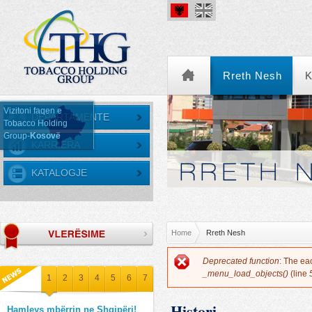
Rreth Nesh
K
Vizitoni faqen e
DEPARTAMENTE
Tobacco Holding
Group-
Kosovë
KARRIERA
KARRIERA
KATALOGJE
You are here
Home
Rreth Nesh
Error message
Deprecated function
: The ea
_menu_load_objects()
(line
1
2
3
4
5
6
7
Histori
Hamleys mbërrin ne Shqipëri!