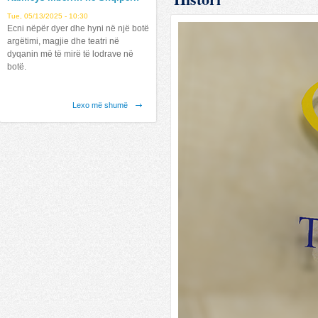
Tue, 05/13/2025 - 10:30
Ecni nëpër dyer dhe hyni në një botë
argëtimi, magjie dhe teatri në
dyqanin më të mirë të lodrave në
botë.
Lexo më shumë
Latitude mbërrin në Shqipëri !
Fri, 07/12/2019 - 12:31
Lexo më shumë
Mundesi Punesimi !
Fri, 12/21/2018 - 11:05
Mundësi Punësimi:
Lexo më shumë