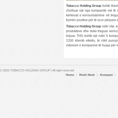
Tobacco Holding Group
është theme
zhvilluar një nga kompanitë më të m
kërkesat e konsumatorëve në tregun
frymën pozitive për të ecur përpara d
Tobacco Holding Group
ndër vite, 
Emerald Center
produkteve dhe duke treguar serioz
krijuar, THG është një ndër 5 kompani
Fri, 08/31/2018 - 17:23
Se shpejti ,nga shoqeria Natsky
2200 klientë efektiv, të cilët pun
sh.p.k, godine banimi dhe sherbimi
interesin e kompanive të huaja për
me arkitekture bashkekohore dhe
ekologjike.
Lexo më shumë
Secondary menu
© 2026 TOBACCO HOLDING GROUP | All right reserved
Home
Rreth Nesh
Kompani