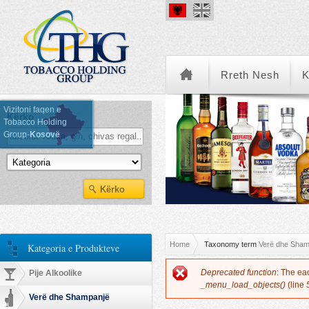
Rreth Nesh
K
Vizitoni faqen e
Kërko
Tobacco Holding
Group-
Kosovë
Kategoria e Produkteve
You are here
Home
Taxonomy term
Verë dhe Sham
Kategoria e Produkteve
Error message
Deprecated function
: The ea
Pije Alkoolike
_menu_load_objects()
(line
Verë dhe Shampanjë