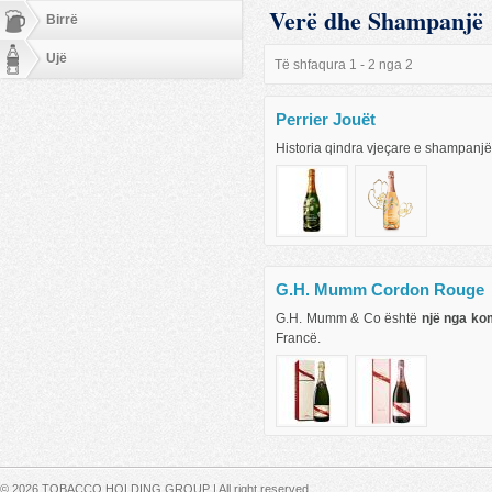
Verë dhe Shampanjë
Birrë
Ujë
Të shfaqura 1 - 2 nga 2
Perrier Jouët
Historia qindra vjeçare e shampanjës
G.H. Mumm Cordon Rouge
G.H. Mumm & Co është
një nga k
Francë.
Secondary menu
© 2026 TOBACCO HOLDING GROUP | All right reserved