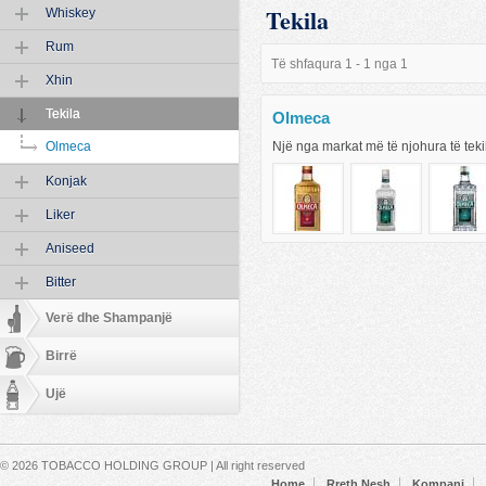
Tekila
Whiskey
Rum
Të shfaqura 1 - 1 nga 1
Xhin
Tekila
Olmeca
Një nga markat më të njohura të tek
Olmeca
Konjak
Liker
Aniseed
Bitter
Verë dhe Shampanjë
Birrë
Ujë
Secondary menu
© 2026 TOBACCO HOLDING GROUP | All right reserved
Home
Rreth Nesh
Kompani