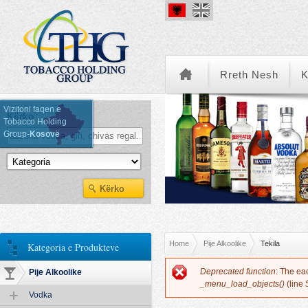
Rreth Nesh
K
Vizitoni faqen e
Kërko
Tobacco Holding
Group-
Kosovë
Kategoria e Produkteve
You are here
Home
Pije Alkoolike
Tekila
Kategoria e Produkteve
Error message
Deprecated function
: The ea
Pije Alkoolike
_menu_load_objects()
(line
Vodka