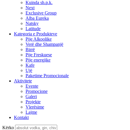
Kuinda sh.p.k.
Next
Exclusive Group
Alba Eureka
Natsky
Latitude
Kategoria e Produkteve
Pije Alkoolike
Verë dhe Shampanjë
Birrë
Pije Freskuese
Pije energjike
Kafe
Ujë
Paketime Promocionale
Aktivitete
Evente
Promocione
Galeri
Projekte
Vlerësime
Lajme
Kontakt
Kërko