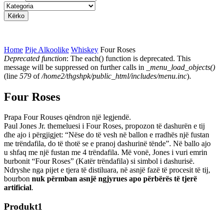
Kategoria e Produkteve
Home
Pije Alkoolike
Whiskey
Four Roses
Deprecated function
: The each() function is deprecated. This
You are here
message will be suppressed on further calls in
_menu_load_objects()
Error message
(line
579
of
/home2/thgshpk/public_html/includes/menu.inc
).
Four Roses
Prapa Four Rouses qëndron një legjendë.
Paul Jones Jr. themeluesi i Four Roses, propozon të dashurën e tij
dhe ajo i përgjigjet: “Nëse do të vesh në ballon e rradhës një fustan
me trëndafila, do të thotë se e pranoj dashurinë tënde”. Në ballo ajo
u shfaq me një fustan me 4 trëndafila. Më vonë, Jones i vuri emrin
burbonit “Four Roses” (Katër trëndafila) si simbol i dashurisë.
Ndryshe nga pijet e tjera të distiluara, në asnjë fazë të procesit të tij,
bourbon
nuk përmban asnjë ngjyrues apo përbërës të tjerë
artificial
.
Produkt1