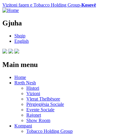
Vizitoni faqen e Tobacco Holding Group-
Kosovë
Gjuha
Shqip
English
Main menu
Home
Rreth Nesh
Histori
Vizioni
Vlerat Thelbësore
Përgjegjësia Sociale
Evente Sociale
Rajonet
Show Room
Kompani
Tobacco Holding Group