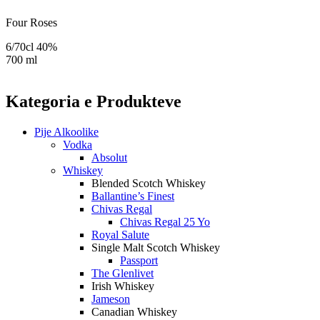
Four Roses
6/70cl 40%
700 ml
Kategoria e Produkteve
Pije Alkoolike
Vodka
Absolut
Whiskey
Blended Scotch Whiskey
Ballantine’s Finest
Chivas Regal
Chivas Regal 25 Yo
Royal Salute
Single Malt Scotch Whiskey
Passport
The Glenlivet
Irish Whiskey
Jameson
Canadian Whiskey