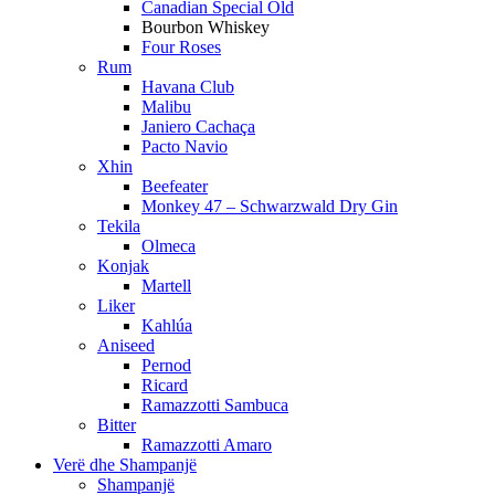
Canadian Special Old
Bourbon Whiskey
Four Roses
Rum
Havana Club
Malibu
Janiero Cachaça
Pacto Navio
Xhin
Beefeater
Monkey 47 – Schwarzwald Dry Gin
Tekila
Olmeca
Konjak
Martell
Liker
Kahlúa
Aniseed
Pernod
Ricard
Ramazzotti Sambuca
Bitter
Ramazzotti Amaro
Verë dhe Shampanjë
Shampanjë